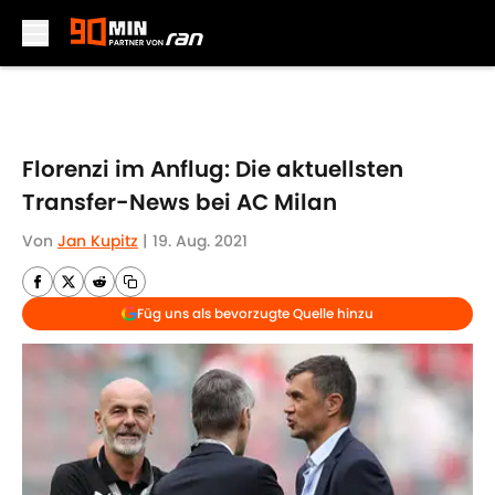
Skip to main content
Florenzi im Anflug: Die aktuellsten
Transfer-News bei AC Milan
Von
Jan Kupitz
|
19. Aug. 2021
Füg uns als bevorzugte Quelle hinzu