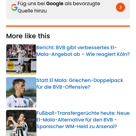
Füg uns bei
Google
als bevorzugte
Quelle hinzu
More like this
Bericht: BVB gibt verbessertes El-
Mala-Angebot ab – Wie reagiert Köln?
Published by on Invalid Date
Statt El Mala: Griechen-Doppelpack
für die BVB-Offensive?
Published by on Invalid Date
Fußball-Transfergerüchte heute: Neue
El-Mala-Alternative für den BVB -
Spanischer WM-Held zu Arsenal?
Published by on Invalid Date