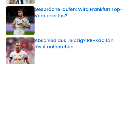
Gespräche laufen: Wird Frankfurt Top-
Verdiener los?
Published by on Invalid Date
Abschied aus Leipzig? RB-Kapitän
lässt aufhorchen
Published by on Invalid Date
5 related articles loaded
Verwandte Themen
AC Mailand
Transfer
FC Chelsea
Home
/
AC Mailand