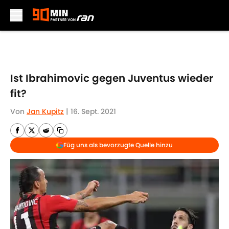
Skip to main content
Ist Ibrahimovic gegen Juventus wieder
fit?
Von
Jan Kupitz
|
16. Sept. 2021
Füg uns als bevorzugte Quelle hinzu