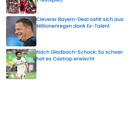
Published by on Invalid Date
Cleverer Bayern-Deal zahlt sich aus:
Millionenregen dank Ex-Talent
Published by on Invalid Date
Nach Gladbach-Schock: So schwer
hat es Castrop erwischt
Published by on Invalid Date
5 related articles loaded
Verwandte Themen
AC Mailand
Juventus Turin
FC Liverpool
Champions League
Lazio Rom
Serie A