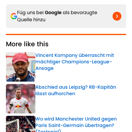
Füg uns bei
Google
als bevorzugte
Quelle hinzu
More like this
Vincent Kompany überrascht mit
mächtiger Champions-League-
Ansage
Published by on Invalid Date
Abschied aus Leipzig? RB-Kapitän
lässt aufhorchen
Published by on Invalid Date
Wo wird Manchester United gegen
Paris Saint-Germain übertragen?
(Testspiel)