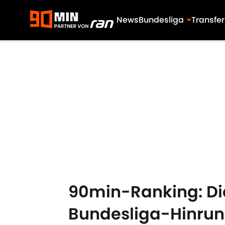
News
Bundesliga
Transfer
Skip to main content
90min-Ranking: Di
Bundesliga-Hinru