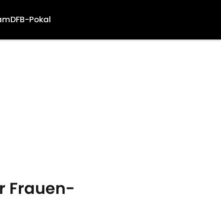
am
DFB-Pokal
r Frauen-