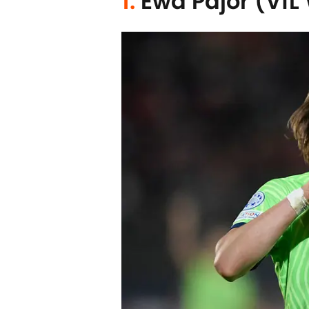
1.
Ewa Pajor (VfL