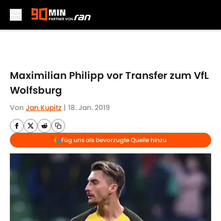
Skip to main content
Maximilian Philipp vor Transfer zum VfL
Wolfsburg
Von
Jan Kupitz
|
18. Jan. 2019
Füg uns als bevorzugte Quelle hinzu