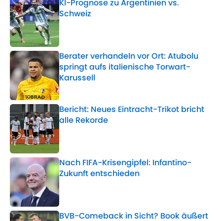
KI-Prognose zu Argentinien vs.
Schweiz
Published by on Invalid Date
Berater verhandeln vor Ort: Atubolu
springt aufs italienische Torwart-
Karussell
Published by on Invalid Date
Bericht: Neues Eintracht-Trikot bricht
alle Rekorde
Published by on Invalid Date
Nach FIFA-Krisengipfel: Infantino-
Zukunft entschieden
Published by on Invalid Date
BVB-Comeback in Sicht? Book äußert