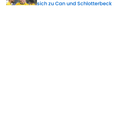
sich zu Can und Schlotterbeck
Published by on Invalid Date
5 related articles loaded
Verwandte Themen
BVB
VfL Wolfsburg
Transfer
SC Freiburg
Mats Hummels
Julian Brandt
ÜBER 90MIN
Impressum
Bedingungen
Cookie-Richtlinien
Datenschutz
Minute Media