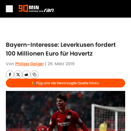
Skip to main content
Bayern-Interesse: Leverkusen fordert
100 Millionen Euro für Havertz
Von
Philipp Geiger
|
26. März 2019
Füg uns als bevorzugte Quelle hinzu