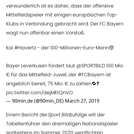
verwunderlich ist es daher, dass der offensive
Mittelfeldspieler mit einigen europäischen Top-
Klubs in Verbindung gebracht wird. Der FC Bayern
wagt nun offenbar einen Vorstoß.
Kai
#Havertz
- der 100-Millionen-Euro-Mann🤑
Bayer Leverkusen fordert laut
@SPORTBILD
100 Mio.
€ für das Mittelfeld-Juwel, der
#FCBayern
ist
angeblich bereit, 75 Mio. € zu zahlen🔁❓
pic.twitter.com/dejMEtQnVO
— 90min.de (@90min_DE)
March 27, 2019
Einem Bericht der
Sport Bild
zufolge will der
Tabellenführer den dreimaligen Nationalspieler
spätestens im Sommer 2020 verpflichten.