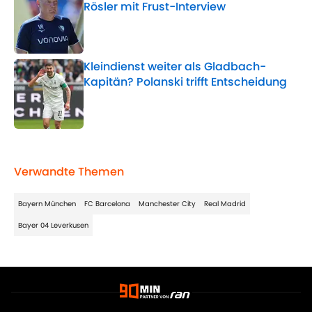
Rösler mit Frust-Interview
Published by on Invalid Date
Kleindienst weiter als Gladbach-
Kapitän? Polanski trifft Entscheidung
Published by on Invalid Date
5 related articles loaded
Verwandte Themen
Bayern München
FC Barcelona
Manchester City
Real Madrid
Bayer 04 Leverkusen