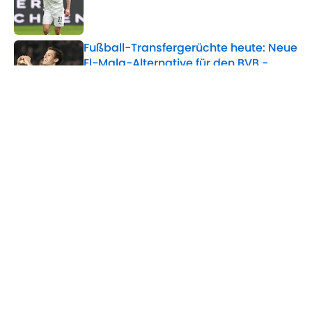
Published by on Invalid Date
Fußball-Transfergerüchte heute: Neue
El-Mala-Alternative für den BVB -
Spanischer WM-Held zu Arsenal?
Published by on Invalid Date
5 related articles loaded
Verwandte Themen
Real Madrid
Champions League
FC Arsenal
FC Barcelona
Premier League
ÜBER 90MIN
Impressum