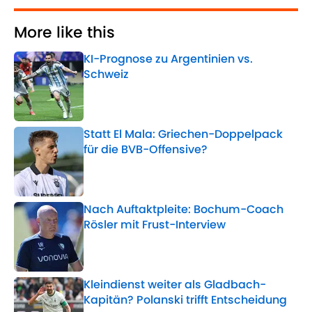
More like this
KI-Prognose zu Argentinien vs.
Schweiz
Published by on Invalid Date
Statt El Mala: Griechen-Doppelpack
für die BVB-Offensive?
Published by on Invalid Date
Nach Auftaktpleite: Bochum-Coach
Rösler mit Frust-Interview
Published by on Invalid Date
Kleindienst weiter als Gladbach-
Kapitän? Polanski trifft Entscheidung