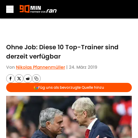
Skip to main content
Ohne Job: Diese 10 Top-Trainer sind
derzeit verfügbar
Von
Nikolas Pfannenmüller
|
24. März 2019
Füg uns als bevorzugte Quelle hinzu