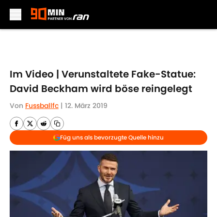
Skip to main content
Im Video | Verunstaltete Fake-Statue:
David Beckham wird böse reingelegt
Von
Fussballfc
|
12. März 2019
Füg uns als bevorzugte Quelle hinzu