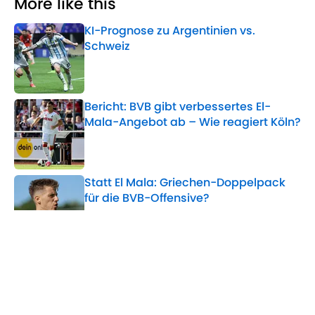
More like this
KI-Prognose zu Argentinien vs.
Schweiz
Published by on Invalid Date
Bericht: BVB gibt verbessertes El-
Mala-Angebot ab – Wie reagiert Köln?
Published by on Invalid Date
Statt El Mala: Griechen-Doppelpack
für die BVB-Offensive?
Published by on Invalid Date
Nach Auftaktpleite: Bochum-Coach
Rösler mit Frust-Interview
Published by on Invalid Date