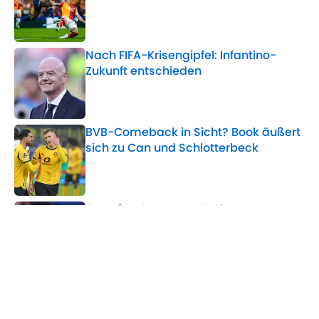
Published by on Invalid Date
Nach FIFA-Krisengipfel: Infantino-
Zukunft entschieden
Published by on Invalid Date
BVB-Comeback in Sicht? Book äußert
sich zu Can und Schlotterbeck
Published by on Invalid Date
Transfer-Causa am Ende:
Entscheidung um Asllani-Zukunft
gefallen
Published by on Invalid Date
5 related articles loaded
Verwandte Themen