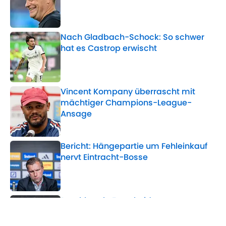
Published by on Invalid Date
Nach Gladbach-Schock: So schwer
hat es Castrop erwischt
Published by on Invalid Date
Vincent Kompany überrascht mit
mächtiger Champions-League-
Ansage
Published by on Invalid Date
Bericht: Hängepartie um Fehleinkauf
nervt Eintracht-Bosse
Published by on Invalid Date
Durchbruch: Entscheidung um
Vinicius-Zukunft naht
Published by on Invalid Date