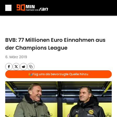
Skip to main content
BVB: 77 Millionen Euro Einnahmen aus
der Champions League
6. März 2019
Füg uns als bevorzugte Quelle hinzu