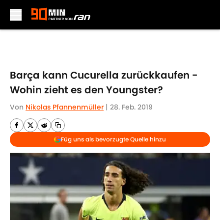
Skip to main content
Barça kann Cucurella zurückkaufen -
Wohin zieht es den Youngster?
Von
Nikolas Pfannenmüller
|
28. Feb. 2019
Füg uns als bevorzugte Quelle hinzu