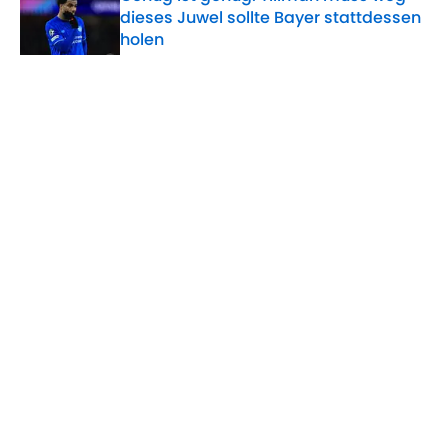
dieses Juwel sollte Bayer stattdessen
holen
Published by on Invalid Date
Gespräche laufen: Wird Frankfurt Top-
Verdiener los?
Published by on Invalid Date
Abschied aus Leipzig? RB-Kapitän
lässt aufhorchen
Published by on Invalid Date
5 related articles loaded
ÜBER 90MIN
Impressum
Bedingungen
Cookie-Richtlinien