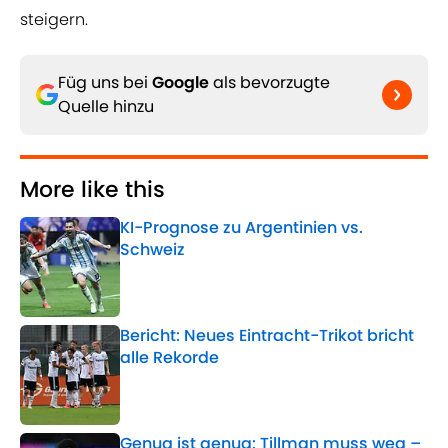
steigern.
Füg uns bei
Google
als bevorzugte
Quelle hinzu
More like this
KI-Prognose zu Argentinien vs.
Schweiz
Published by on Invalid Date
Bericht: Neues Eintracht-Trikot bricht
alle Rekorde
Published by on Invalid Date
Genug ist genug: Tillman muss weg –