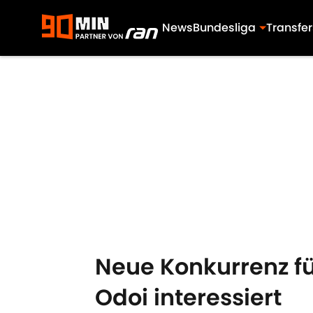
News
Bundesliga
Transfer
Skip to main content
Neue Konkurrenz fü
Odoi interessiert