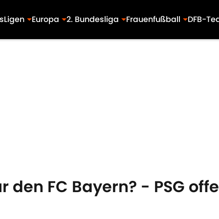
s
Ligen
Europa
2. Bundesliga
Frauenfußball
DFB-Te
r den FC Bayern? - PSG of