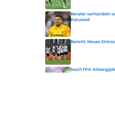
Berater verhandeln vo
Karussell
Published by on Invalid 
Bericht: Neues Eintrac
Published by on Invalid 
Nach FIFA-Krisengipfe
Published by on Invalid 
BVB-Comeback in Sich
Published by on Invalid 