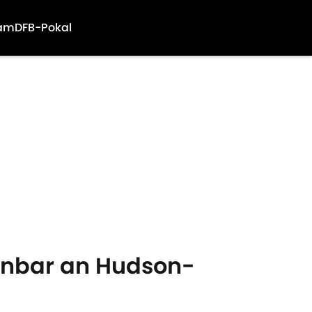
am
DFB-Pokal
fenbar an Hudson-