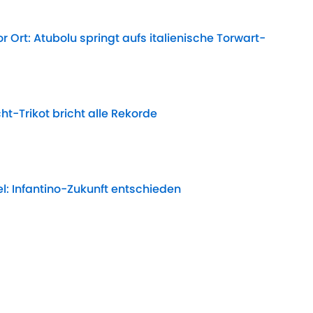
r Ort: Atubolu springt aufs italienische Torwart-
Date
ht-Trikot bricht alle Rekorde
Date
l: Infantino-Zukunft entschieden
Date
t? Book äußert sich zu Can und Schlotterbeck
Date