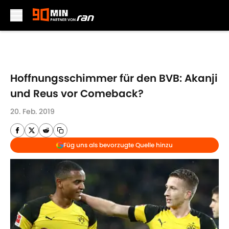
Skip to main content
Hoffnungsschimmer für den BVB: Akanji
und Reus vor Comeback?
20. Feb. 2019
Füg uns als bevorzugte Quelle hinzu