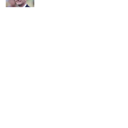
Published by on Invalid Date
BVB-Comeback in Sicht? Book äußert
sich zu Can und Schlotterbeck
Published by on Invalid Date
Transfer-Causa am Ende:
Entscheidung um Asllani-Zukunft
gefallen
Published by on Invalid Date
5 related articles loaded
ÜBER 90MIN
Impressum
Bedingungen
Cookie-Richtlinien