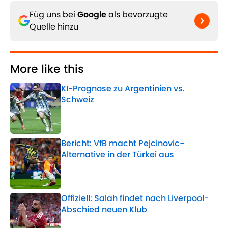
Füg uns bei
Google
als bevorzugte
Quelle hinzu
More like this
KI-Prognose zu Argentinien vs.
Schweiz
Published by on Invalid Date
Bericht: VfB macht Pejcinovic-
Alternative in der Türkei aus
Published by on Invalid Date
Offiziell: Salah findet nach Liverpool-
Abschied neuen Klub
Published by on Invalid Date