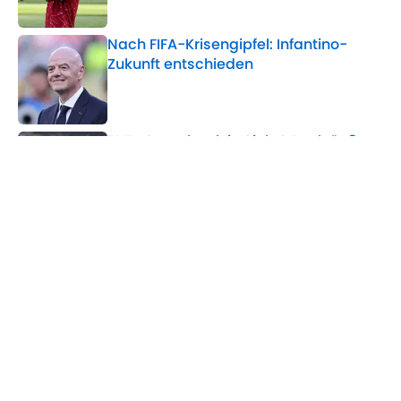
Nach FIFA-Krisengipfel: Infantino-
Zukunft entschieden
Published by on Invalid Date
BVB-Comeback in Sicht? Book äußert
sich zu Can und Schlotterbeck
Published by on Invalid Date
5 related articles loaded
Verwandte Themen
Borussia M'Gladbach
Manchester City
Bundesliga