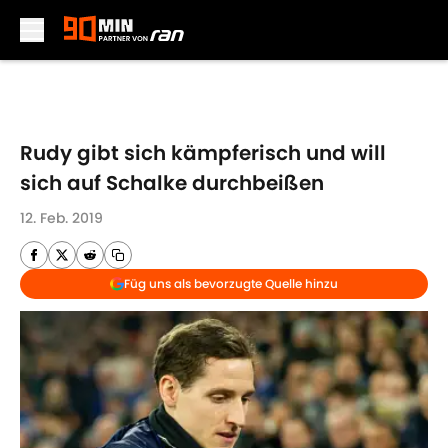
Skip to main content
Rudy gibt sich kämpferisch und will
sich auf Schalke durchbeißen
12. Feb. 2019
Füg uns als bevorzugte Quelle hinzu