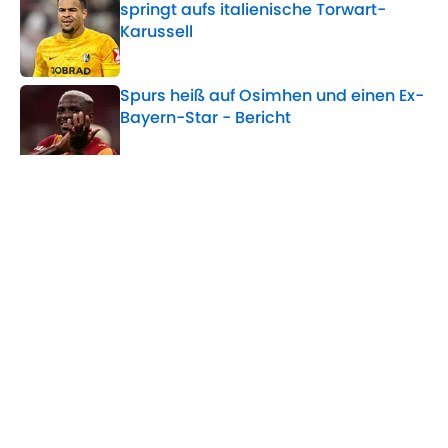
springt aufs italienische Torwart-
Karussell
Published by on Invalid Date
Spurs heiß auf Osimhen und einen Ex-
Bayern-Star - Bericht
Published by on Invalid Date
Bericht: Neues Eintracht-Trikot bricht
alle Rekorde
Published by on Invalid Date
Nach Krankheitsschock: So lange
plant Leverkusen ohne Eichhorn
Published by on Invalid Date
5 related articles loaded