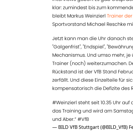
klar: zumindest bis zum kommenden
bleibt Markus Weinzierl
​Trainer d
Sportvorstand Michael Reschke mit
Jetzt kann man die Uhr danach st
"Galgenfrist", "Endspiel", "Bewähr
Mechanismus. Und umso mehr, je 
Trainer (noch) weiterzumachen. De
Rückstand ist der VfB Stand Februar
zerfällt. Und diese Einzelteile fü
kompensatorisch die Defizite des
#Weinzierl
steht seit 10.35 Uhr auf
das Training und wird am Samstag
und Aber.“
#VfB
— BILD VfB Stuttgart (@BILD_VfB)
F