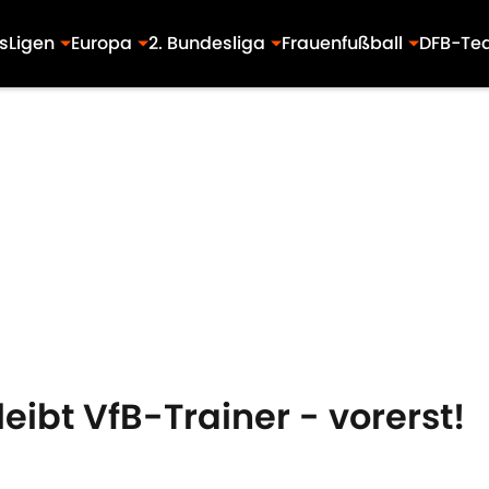
s
Ligen
Europa
2. Bundesliga
Frauenfußball
DFB-Te
eibt VfB-Trainer - vorerst!