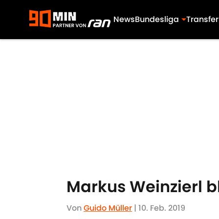
News
Bundesliga
Transfer
Skip to main content
Markus Weinzierl bl
Von
Guido Müller
|
10. Feb. 2019