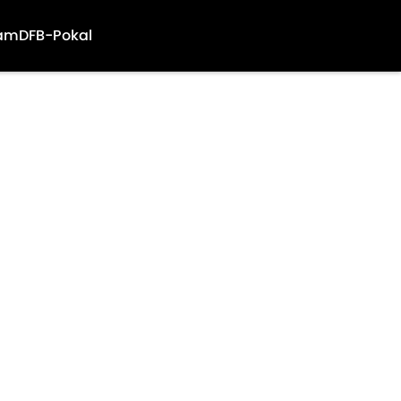
am
DFB-Pokal