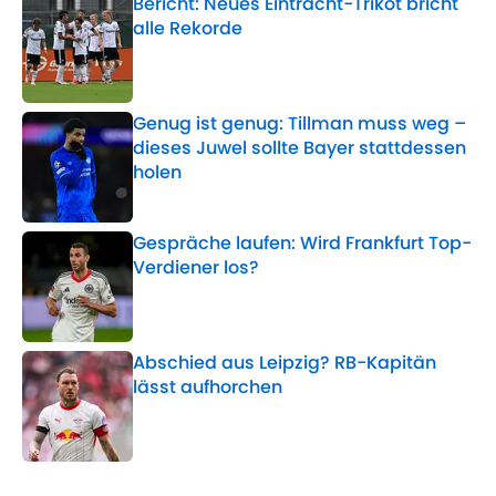
Bericht: Neues Eintracht-Trikot bricht
alle Rekorde
Published by on Invalid Date
Genug ist genug: Tillman muss weg –
dieses Juwel sollte Bayer stattdessen
holen
Published by on Invalid Date
Gespräche laufen: Wird Frankfurt Top-
Verdiener los?
Published by on Invalid Date
Abschied aus Leipzig? RB-Kapitän
lässt aufhorchen
Published by on Invalid Date
5 related articles loaded