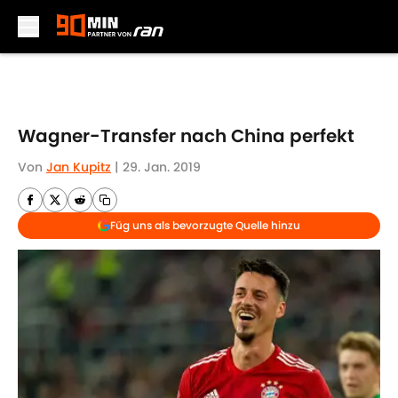
Skip to main content
Wagner-Transfer nach China perfekt
Von
Jan Kupitz
|
29. Jan. 2019
Füg uns als bevorzugte Quelle hinzu