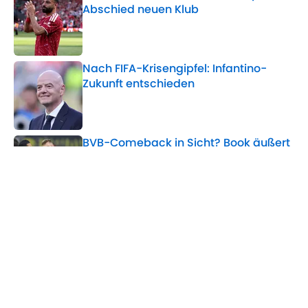
Abschied neuen Klub
Published by on Invalid Date
Nach FIFA-Krisengipfel: Infantino-
Zukunft entschieden
Published by on Invalid Date
BVB-Comeback in Sicht? Book äußert
sich zu Can und Schlotterbeck
Published by on Invalid Date
5 related articles loaded
Verwandte Themen
WM
Champions League
AC Mailand
Manchester United
FC Liverpool