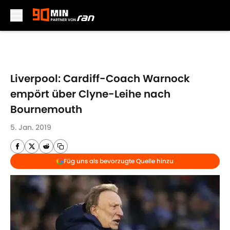
Skip to main content
Liverpool: Cardiff-Coach Warnock
empört über Clyne-Leihe nach
Bournemouth
5. Jan. 2019
Füg uns als bevorzugte Quelle hinzu