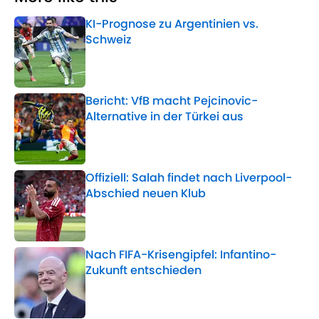
KI-Prognose zu Argentinien vs.
Schweiz
Published by on Invalid Date
Bericht: VfB macht Pejcinovic-
Alternative in der Türkei aus
Published by on Invalid Date
Offiziell: Salah findet nach Liverpool-
Abschied neuen Klub
Published by on Invalid Date
Nach FIFA-Krisengipfel: Infantino-
Zukunft entschieden
Published by on Invalid Date