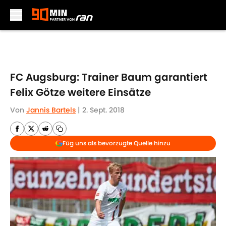
Skip to main content
FC Augsburg: Trainer Baum garantiert
Felix Götze weitere Einsätze
Von
Jannis Bartels
|
2. Sept. 2018
Füg uns als bevorzugte Quelle hinzu