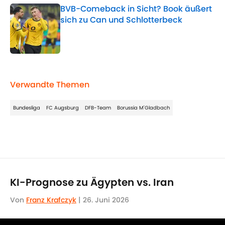
BVB-Comeback in Sicht? Book äußert
sich zu Can und Schlotterbeck
Published by on Invalid Date
5 related articles loaded
Verwandte Themen
Bundesliga
FC Augsburg
DFB-Team
Borussia M'Gladbach
KI-Prognose zu Ägypten vs. Iran
Von
Franz Krafczyk
|
26. Juni 2026