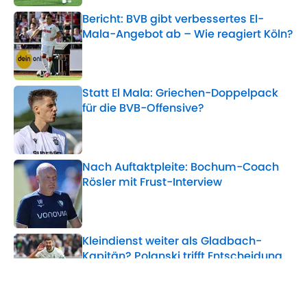
Bericht: BVB gibt verbessertes El-
Mala-Angebot ab – Wie reagiert Köln?
Published by on Invalid Date
Statt El Mala: Griechen-Doppelpack
für die BVB-Offensive?
Published by on Invalid Date
Nach Auftaktpleite: Bochum-Coach
Rösler mit Frust-Interview
Published by on Invalid Date
Kleindienst weiter als Gladbach-
Kapitän? Polanski trifft Entscheidung
Published by on Invalid Date