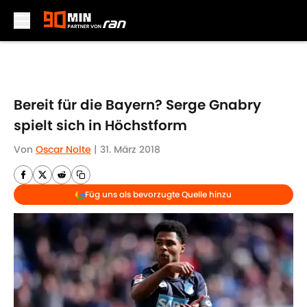
Skip to main content
Bereit für die Bayern? Serge Gnabry
spielt sich in Höchstform
Von
Oscar Nolte
|
31. März 2018
Füg uns als bevorzugte Quelle hinzu