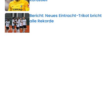
Published by on Invalid Date
Bericht: Neues Eintracht-Trikot bricht
alle Rekorde
Published by on Invalid Date
Nach Krankheitsschock: So lange
plant Leverkusen ohne Eichhorn
Published by on Invalid Date
Nach FIFA-Krisengipfel: Infantino-
Zukunft entschieden
Published by on Invalid Date
5 related articles loaded