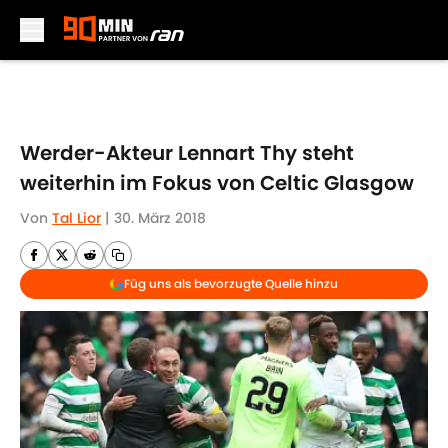
Skip to main content
Werder-Akteur Lennart Thy steht
weiterhin im Fokus von Celtic Glasgow
Von
Tal Lior
|
30. März 2018
Füg uns als bevorzugte Quelle hinzu