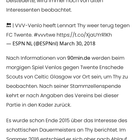
beisteuerte, wird immer noch von alten
Interessenten beobachtet.
🔙 | VVV-Venlo heeft Lennart Thy weer terug tegen
FC Twente.
#vvvtwe
https://t.co/XjaUYrR1Kh
— ESPN NL (@ESPNnl)
March 30, 2018
Nach Informationen von
90min.de
werden beim
morgigen Spiel Venlos gegen Twente Enschede
Scouts von Celtic Glasgow vor Ort sein, um Thy zu
beobachten. Nach seiner Stammzellenspende
kehrt er nach Angaben des Vereins bei dieser
Partie in den Kader zurück.
Es wurde schon Ende 2015 über das Interesse des
schottischen Dauermeisters an Thy berichtet. Im
Sommer 2016 entschied er sich aber nach Ablauf