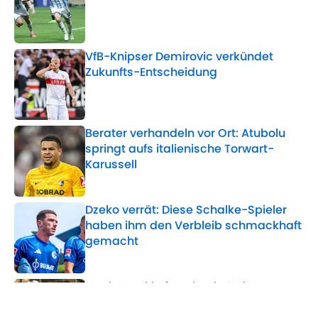
Published by on Invalid Date
VfB-Knipser Demirovic verkündet
Zukunfts-Entscheidung
Published by on Invalid Date
Berater verhandeln vor Ort: Atubolu
springt aufs italienische Torwart-
Karussell
Published by on Invalid Date
Dzeko verrät: Diese Schalke-Spieler
haben ihm den Verbleib schmackhaft
gemacht
Published by on Invalid Date
Nach Krankheitsschock: So lange
plant Leverkusen ohne Eichhorn
Published by on Invalid Date