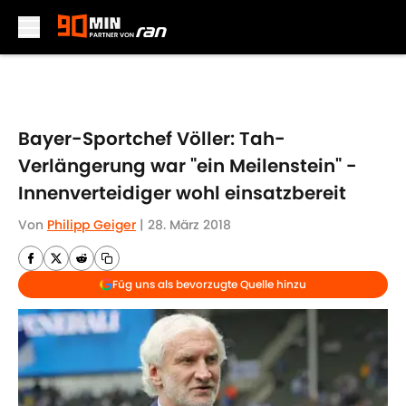
Skip to main content
Bayer-Sportchef Völler: Tah-
Verlängerung war "ein Meilenstein" -
Innenverteidiger wohl einsatzbereit
Von
Philipp Geiger
|
28. März 2018
Füg uns als bevorzugte Quelle hinzu