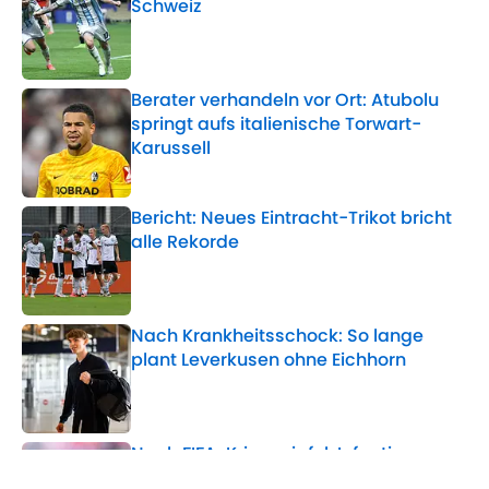
Schweiz
Published by on Invalid Date
Berater verhandeln vor Ort: Atubolu
springt aufs italienische Torwart-
Karussell
Published by on Invalid Date
Bericht: Neues Eintracht-Trikot bricht
alle Rekorde
Published by on Invalid Date
Nach Krankheitsschock: So lange
plant Leverkusen ohne Eichhorn
Published by on Invalid Date
Nach FIFA-Krisengipfel: Infantino-
Zukunft entschieden