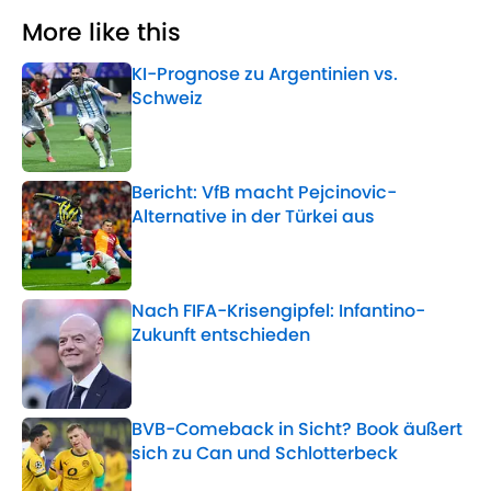
More like this
KI-Prognose zu Argentinien vs.
Schweiz
Published by on Invalid Date
Bericht: VfB macht Pejcinovic-
Alternative in der Türkei aus
Published by on Invalid Date
Nach FIFA-Krisengipfel: Infantino-
Zukunft entschieden
Published by on Invalid Date
BVB-Comeback in Sicht? Book äußert
sich zu Can und Schlotterbeck
Published by on Invalid Date