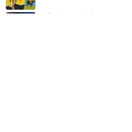
Transfer-Causa am Ende:
Entscheidung um Asllani-Zukunft
gefallen
Published by on Invalid Date
5 related articles loaded
Verwandte Themen
BVB
Bundesliga
Hamburger SV
Transfer
ÜBER 90MIN
Impressum
Bedingungen
Cookie-Richtlinien