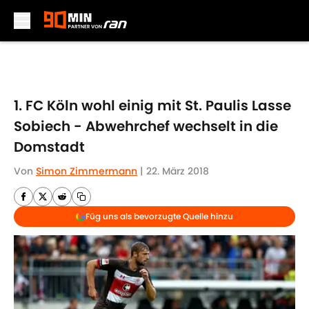
Skip to main content
1. FC Köln wohl einig mit St. Paulis Lasse
Sobiech - Abwehrchef wechselt in die
Domstadt
Von
Simon Zimmermann
|
22. März 2018
Füg uns als bevorzugte Quelle hinzu