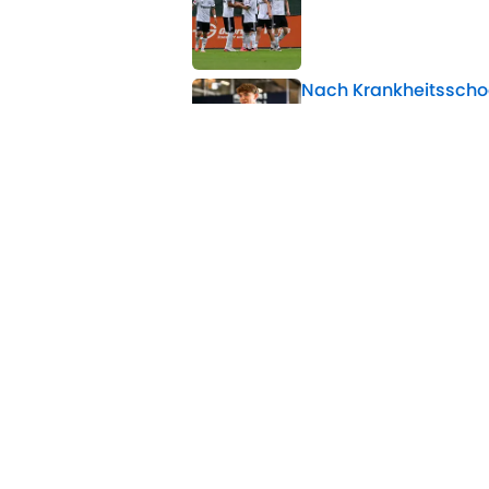
Nach Krankheitsschoc
Published by on Invalid 
Nach FIFA-Krisengipfe
Published by on Invalid 
5 related articles loaded
Verwandte Themen
Real Madrid
Robert Lewandowski
Transfer