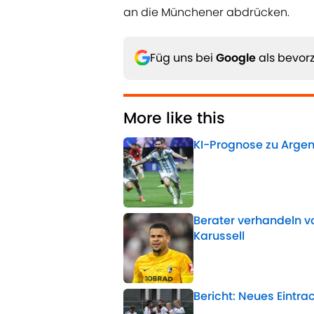
an die Münchener abdrücken.
Füg uns bei
Google
als bevorz
More like this
KI-Prognose zu Argen
Published by on Invalid 
Berater verhandeln vo
Karussell
Published by on Invalid 
Bericht: Neues Eintrac
Published by on Invalid 