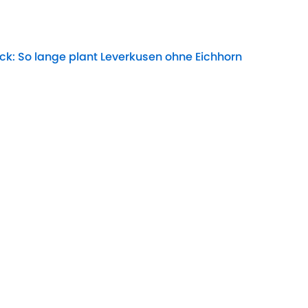
k: So lange plant Leverkusen ohne Eichhorn
Date
l: Infantino-Zukunft entschieden
Date
Champions League
Spanien