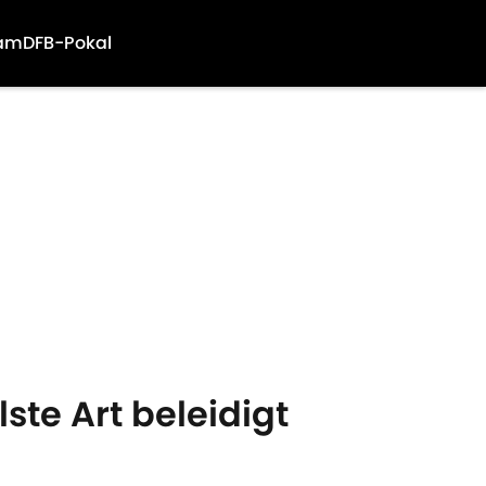
am
DFB-Pokal
lste Art beleidigt