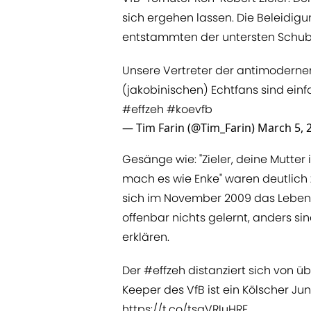
sich ergehen lassen. Die Beleidig
entstammten der untersten Schub
Unsere Vertreter der antimoderne
(jakobinischen) Echtfans sind einf
#effzeh
#koevfb
— Tim Farin (@Tim_Farin)
March 5, 
Gesänge wie: "Zieler, deine Mutter i
mach es wie Enke" waren deutlich
sich im November 2009 das Leben. 
offenbar nichts gelernt, anders si
erklären.
Der
#effzeh
distanziert sich von 
Keeper des VfB ist ein Kölscher Jung
https://t.co/tsqVRIuHRF