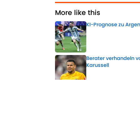
More like this
KI-Prognose zu Argen
Published by on Invalid 
Berater verhandeln vo
Karussell
Published by on Invalid 
Bericht: Neues Eintrac
Published by on Invalid 
Nach FIFA-Krisengipfe
Published by on Invalid 