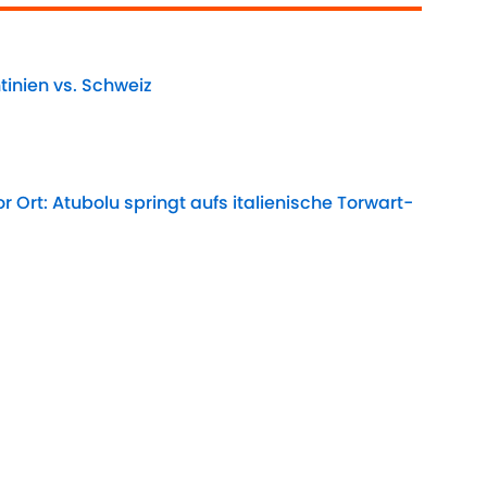
tinien vs. Schweiz
Date
r Ort: Atubolu springt aufs italienische Torwart-
Date
ht-Trikot bricht alle Rekorde
Date
l: Infantino-Zukunft entschieden
Date