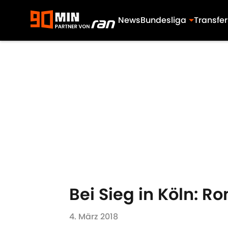
News
Bundesliga
Transfer
Skip to main content
Bei Sieg in Köln: Ro
4. März 2018