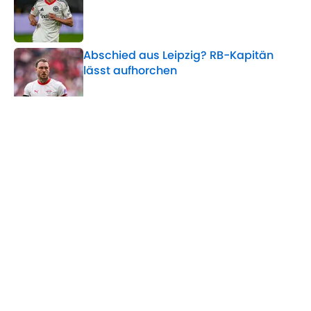
Published by on Invalid Date
Abschied aus Leipzig? RB-Kapitän
lässt aufhorchen
Published by on Invalid Date
KI-Prognose zu Argentinien vs.
Schweiz
Published by on Invalid Date
Statt El Mala: Griechen-Doppelpack
für die BVB-Offensive?
Published by on Invalid Date
5 related articles loaded