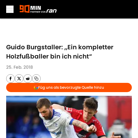
Skip to main content
Guido Burgstaller: „Ein kompletter
Holzfußballer bin ich nicht“
25. Feb. 2018
Füg uns als bevorzugte Quelle hinzu