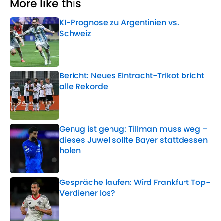
More like this
KI-Prognose zu Argentinien vs.
Schweiz
Published by on Invalid Date
Bericht: Neues Eintracht-Trikot bricht
alle Rekorde
Published by on Invalid Date
Genug ist genug: Tillman muss weg –
dieses Juwel sollte Bayer stattdessen
holen
Published by on Invalid Date
Gespräche laufen: Wird Frankfurt Top-
Verdiener los?
Published by on Invalid Date