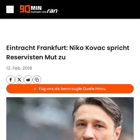
Skip to main content
Eintracht Frankfurt: Niko Kovac spricht
Reservisten Mut zu
12. Feb. 2018
Füg uns als bevorzugte Quelle hinzu