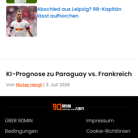
Abschied aus Leipzig? RB-Kapitän
lässt aufhorchen
Published by on Invalid Date
5 related articles loaded
KI-Prognose zu Paraguay vs. Frankreich
Von
Niclas Hergt
|
3. Juli 2026
ÜBER 90MIN
Impressum
Bedingungen
Cookie-Richtlinien