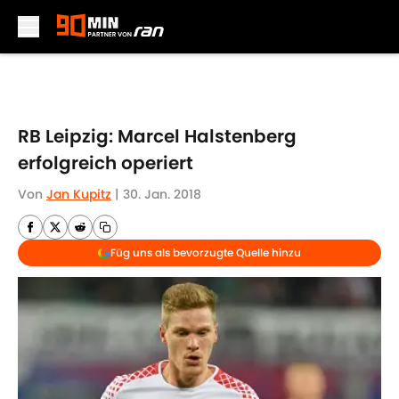
Skip to main content
RB Leipzig: Marcel Halstenberg
erfolgreich operiert
Von
Jan Kupitz
|
30. Jan. 2018
Füg uns als bevorzugte Quelle hinzu