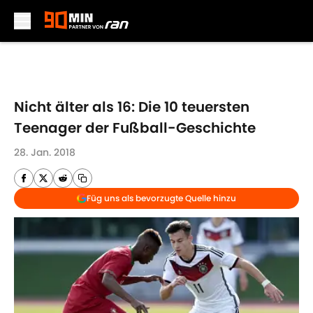
Skip to main content
Nicht älter als 16: Die 10 teuersten
Teenager der Fußball-Geschichte
28. Jan. 2018
Füg uns als bevorzugte Quelle hinzu