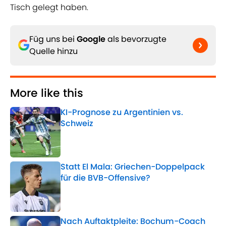
Tisch gelegt haben.
Füg uns bei
Google
als bevorzugte
Quelle hinzu
More like this
KI-Prognose zu Argentinien vs.
Schweiz
Published by on Invalid Date
Statt El Mala: Griechen-Doppelpack
für die BVB-Offensive?
Published by on Invalid Date
Nach Auftaktpleite: Bochum-Coach