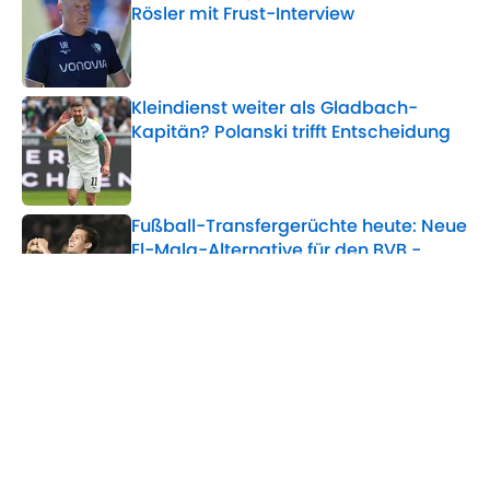
Rösler mit Frust-Interview
Published by on Invalid Date
Kleindienst weiter als Gladbach-
Kapitän? Polanski trifft Entscheidung
Published by on Invalid Date
Fußball-Transfergerüchte heute: Neue
El-Mala-Alternative für den BVB -
Spanischer WM-Held zu Arsenal?
Published by on Invalid Date
5 related articles loaded
Verwandte Themen
FC Arsenal
FC Barcelona
RasenBallsport Leipzig
Hamburger SV
Transfer