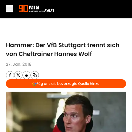
Skip to main content
Hammer: Der VfB Stuttgart trennt sich
von Cheftrainer Hannes Wolf
27. Jan. 2018
Füg uns als bevorzugte Quelle hinzu