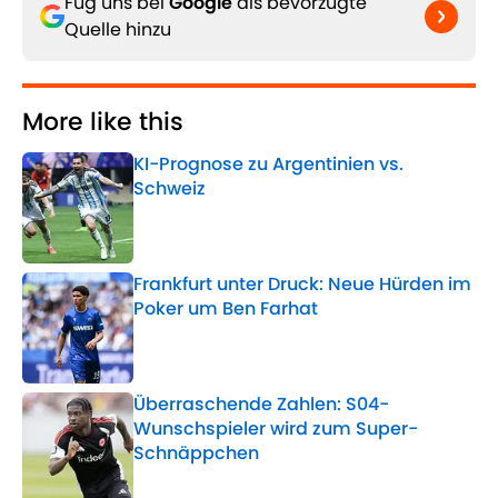
Füg uns bei
Google
als bevorzugte
Quelle hinzu
More like this
KI-Prognose zu Argentinien vs.
Schweiz
Published by on Invalid Date
Frankfurt unter Druck: Neue Hürden im
Poker um Ben Farhat
Published by on Invalid Date
Überraschende Zahlen: S04-
Wunschspieler wird zum Super-
Schnäppchen
Published by on Invalid Date