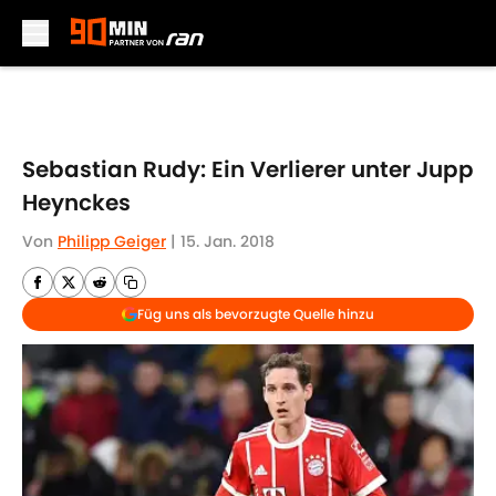
Skip to main content
Sebastian Rudy: Ein Verlierer unter Jupp
Heynckes
Von
Philipp Geiger
|
15. Jan. 2018
Füg uns als bevorzugte Quelle hinzu