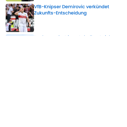
VfB-Knipser Demirovic verkündet
Zukunfts-Entscheidung
Published by on Invalid Date
Dzeko verrät: Diese Schalke-Spieler
haben ihm den Verbleib schmackhaft
gemacht
Published by on Invalid Date
5 related articles loaded
Verwandte Themen
Bundesliga
Bayer 04 Leverkusen
Bayern München