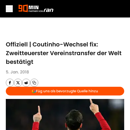
Skip to main content
Offiziell | Coutinho-Wechsel fix:
Zweitteuerster Vereinstransfer der Welt
bestätigt
5. Jan. 2018
Füg uns als bevorzugte Quelle hinzu