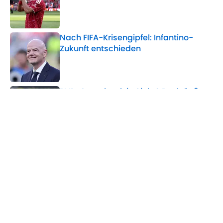
Published by on Invalid Date
Nach FIFA-Krisengipfel: Infantino-
Zukunft entschieden
Published by on Invalid Date
BVB-Comeback in Sicht? Book äußert
sich zu Can und Schlotterbeck
Published by on Invalid Date
5 related articles loaded
Verwandte Themen
FC Liverpool
Transfer
FC Barcelona
BVB
Champions League