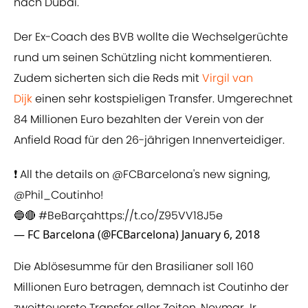
nach Dubai.
Der Ex-Coach des BVB wollte die Wechselgerüchte
rund um seinen Schützling nicht kommentieren.
Zudem sicherten sich die Reds mit
​Virgil van
Dijk
einen sehr kostspieligen Transfer. Umgerechnet
84 Millionen Euro bezahlten der Verein von der
Anfield Road für den 26-jährigen Innenverteidiger.
❗ All the details on
@FCBarcelona
's new signing,
@Phil_Coutinho
!
🔵🔴
#BeBarça
https://t.co/Z95VV18J5e
— FC Barcelona (@FCBarcelona)
January 6, 2018
Die Ablösesumme für den Brasilianer soll 160
Millionen Euro betragen, demnach ist Coutinho der
zweitteuerste Transfer aller Zeiten. Neymar Jr.