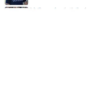
Kleindienst weiter als Gladbach-
Kapitän? Polanski trifft Entscheidung
Published by on Invalid Date
5 related articles loaded
Verwandte Themen
Bundesliga
DFB-Team
VfB Stuttgart
Bayern München
Hannover 96
ÜBER 90MIN
Impressum
Bedingungen
Cookie-Richtlinien
Datenschutz
Minute Media