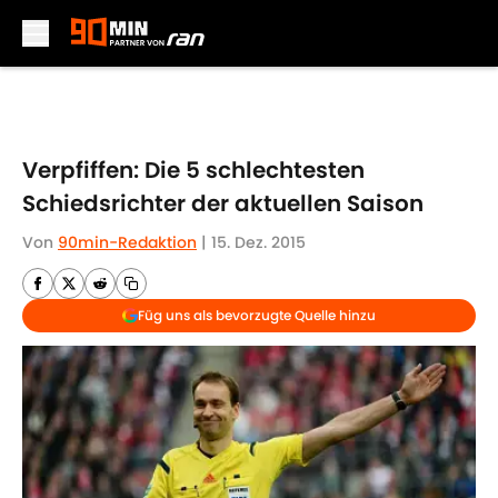
Skip to main content
Verpfiffen: Die 5 schlechtesten
Schiedsrichter der aktuellen Saison
Von
90min-Redaktion
|
15. Dez. 2015
Füg uns als bevorzugte Quelle hinzu