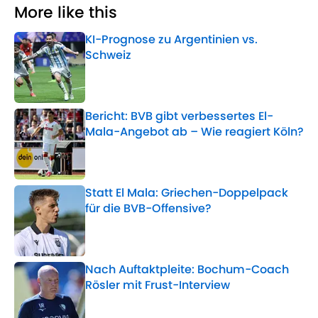
More like this
KI-Prognose zu Argentinien vs.
Schweiz
Published by on Invalid Date
Bericht: BVB gibt verbessertes El-
Mala-Angebot ab – Wie reagiert Köln?
Published by on Invalid Date
Statt El Mala: Griechen-Doppelpack
für die BVB-Offensive?
Published by on Invalid Date
Nach Auftaktpleite: Bochum-Coach
Rösler mit Frust-Interview
Published by on Invalid Date