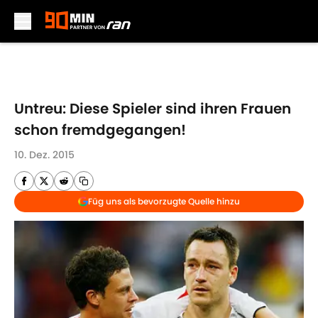
Skip to main content
Untreu: Diese Spieler sind ihren Frauen
schon fremdgegangen!
10. Dez. 2015
Füg uns als bevorzugte Quelle hinzu