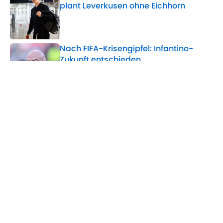
plant Leverkusen ohne Eichhorn
Published by on Invalid Date
Nach FIFA-Krisengipfel: Infantino-
Zukunft entschieden
Published by on Invalid Date
5 related articles loaded
Verwandte Themen
FC Chelsea
Bayern München
Hamburger SV
Manchester City
Premier League