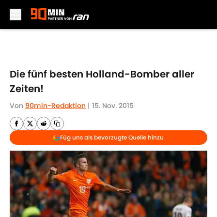
Skip to main content
Die fünf besten Holland-Bomber aller
Zeiten!
Von
90min-Redaktion
|
15. Nov. 2015
Füg uns als bevorzugte Quelle hinzu