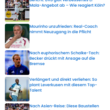
Mala-Angebot ab – Wie reagiert Köln?
Published by on Invalid Date
Mourinho unzufrieden: Real-Coach
nimmt Neuzugang in die Pflicht
Published by on Invalid Date
Nach euphorischem Schalke-Tach:
Becker drückt mit Ansage auf die
Bremse
Published by on Invalid Date
Verlängert und direkt verliehen: So
plant Leverkusen mit diesem Top-
Talent
Published by on Invalid Date
Nach Asien-Reise: Diese Baustellen