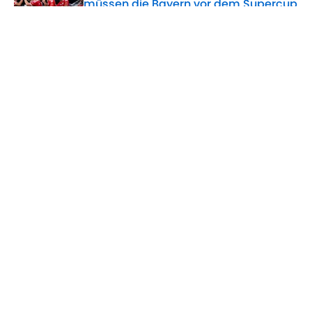
müssen die Bayern vor dem Supercup
noch lösen
Published by on Invalid Date
5 related articles loaded
Verwandte Themen
FC Arsenal
Champions League
Manchester United
Real Madrid
Premier League
ÜBER 90MIN
Impressum
Bedingungen
Cookie-Richtlinien
Datenschutz
Minute Media