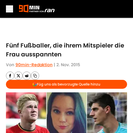
Skip to main content
Fünf Fußballer, die ihrem Mitspieler die
Frau ausspannten
Von
90min-Redaktion
|
2. Nov. 2015
Füg uns als bevorzugte Quelle hinzu