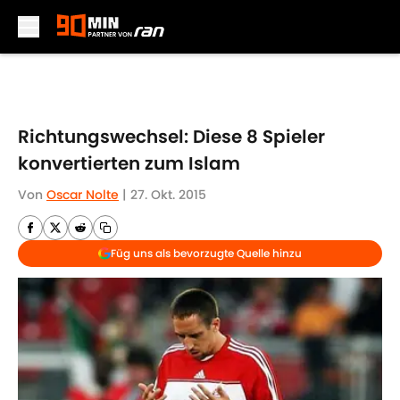
Skip to main content
Richtungswechsel: Diese 8 Spieler
konvertierten zum Islam
Von
Oscar Nolte
|
27. Okt. 2015
Füg uns als bevorzugte Quelle hinzu