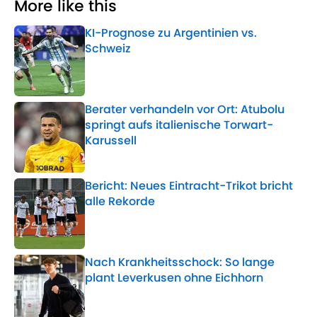
More like this
KI-Prognose zu Argentinien vs.
Schweiz
Published by on Invalid Date
Berater verhandeln vor Ort: Atubolu
springt aufs italienische Torwart-
Karussell
Published by on Invalid Date
Bericht: Neues Eintracht-Trikot bricht
alle Rekorde
Published by on Invalid Date
Nach Krankheitsschock: So lange
plant Leverkusen ohne Eichhorn
Published by on Invalid Date