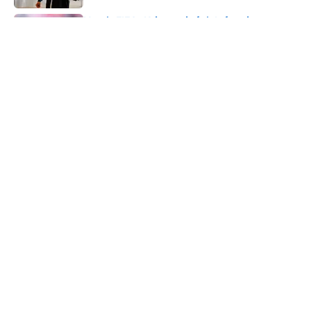
Nach FIFA-Krisengipfel: Infantino-
Zukunft entschieden
Published by on Invalid Date
5 related articles loaded
Verwandte Themen
Bundesliga
Premier League
Bayern München
ÜBER 90MIN
Impressum
Bedingungen
Cookie-Richtlinien
Datenschutz
Minute Media