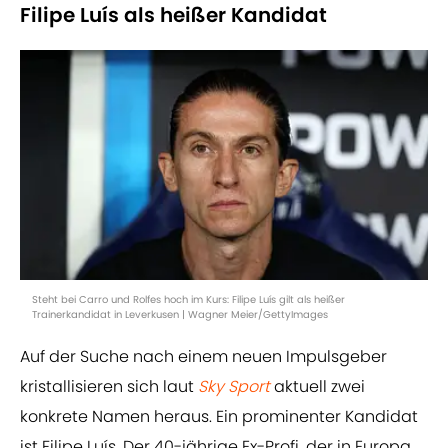
Filipe Luís als heißer Kandidat
Steht bei Carro und Rolfes hoch im Kurs: Filipe Luís gilt als heißer
Trainerkandidat in Leverkusen | Wagner Meier/GettyImages
Auf der Suche nach einem neuen Impulsgeber
kristallisieren sich laut
Sky Sport
aktuell zwei
konkrete Namen heraus. Ein prominenter Kandidat
ist Filipe Luís. Der 40-jährige Ex-Profi, der in Europa