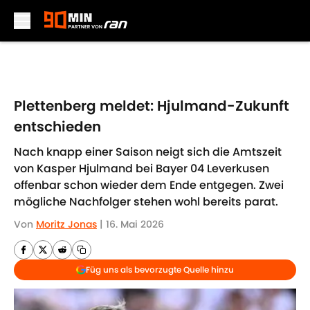
Skip to main content
Plettenberg meldet: Hjulmand-Zukunft
entschieden
Nach knapp einer Saison neigt sich die Amtszeit
von Kasper Hjulmand bei Bayer 04 Leverkusen
offenbar schon wieder dem Ende entgegen. Zwei
mögliche Nachfolger stehen wohl bereits parat.
Von
Moritz Jonas
|
16. Mai 2026
Füg uns als bevorzugte Quelle hinzu