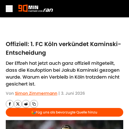
Skip to main content
Offiziell: 1. FC Köln verkündet Kaminski-
Entscheidung
Der Effzeh hat jetzt auch ganz offiziell mitgeteilt,
dass die Kaufoption bei Jakub Kaminski gezogen
wurde. Warum ein Verbleib in Köln trotzdem nicht
gesichert ist.
Von
Simon Zimmermann
|
3. Juni 2026
Füg uns als bevorzugte Quelle hinzu