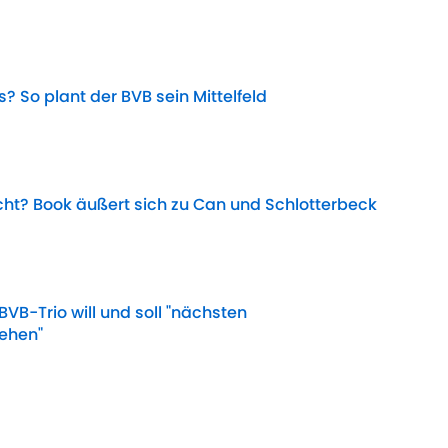
Date
? So plant der BVB sein Mittelfeld
Date
t? Book äußert sich zu Can und Schlotterbeck
Date
BVB-Trio will und soll "nächsten
gehen"
Date
n mehr in die Mannschaft investiert werden
Date