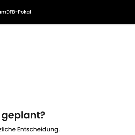
am
DFB-Pokal
 geplant?
zliche Entscheidung.