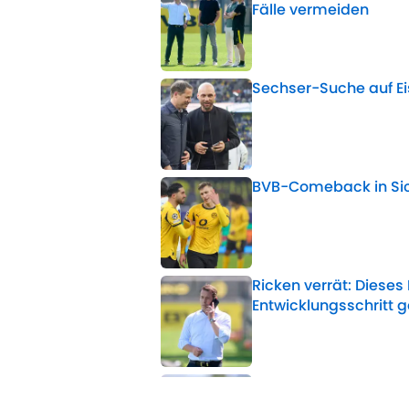
Fälle vermeiden
Published by on Invalid 
Sechser-Suche auf Eis
Published by on Invalid 
BVB-Comeback in Sich
Published by on Invalid 
Ricken verrät: Dieses 
Entwicklungsschritt 
Published by on Invalid 
BVB-Sparplan: So kan
Published by on Invalid 