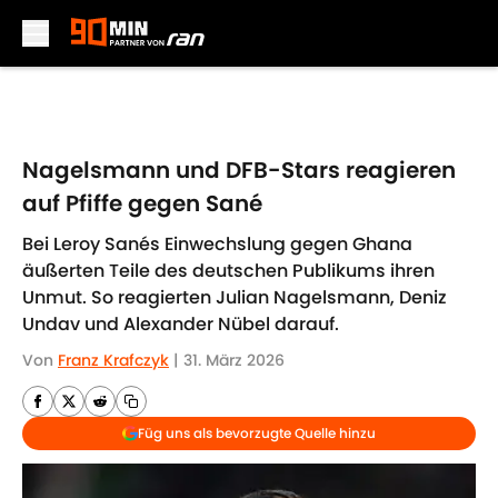
Skip to main content
Nagelsmann und DFB-Stars reagieren
auf Pfiffe gegen Sané
Bei Leroy Sanés Einwechslung gegen Ghana
äußerten Teile des deutschen Publikums ihren
Unmut. So reagierten Julian Nagelsmann, Deniz
Undav und Alexander Nübel darauf.
Von
Franz Krafczyk
|
31. März 2026
Füg uns als bevorzugte Quelle hinzu