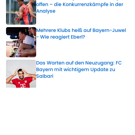
offen – die Konkurrenzkämpfe in der
Analyse
Published by on Invalid Date
Mehrere Klubs heiß auf Bayern-Juwel
- Wie reagiert Eberl?
Published by on Invalid Date
Das Warten auf den Neuzugang: FC
Bayern mit wichtigem Update zu
Saibari
Published by on Invalid Date
5 related articles loaded
Verwandte Themen
DFB-Team
FC Augsburg
Bayern München