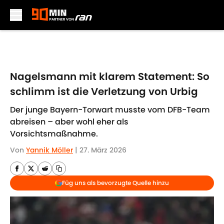
Skip to main content
Nagelsmann mit klarem Statement: So
schlimm ist die Verletzung von Urbig
Der junge Bayern-Torwart musste vom DFB-Team
abreisen – aber wohl eher als
Vorsichtsmaßnahme.
Von
Yannik Möller
|
27. März 2026
Füg uns als bevorzugte Quelle hinzu