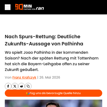
Skip to main content
Nach Spurs-Rettung: Deutliche
Zukunfts-Aussage von Palhinha
Wo spielt Joao Palhinha in der kommenden
Saison? Nach der späten Rettung mit Tottenham
hat sich die Bayern-Leihgabe offen zu seiner
Zukunft geäußert.
Von
Franz Krafczyk
|
26. Mai 2026
Füg uns als bevorzugte Quelle hinzu