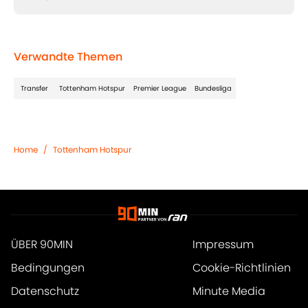
Verwandte Themen
Transfer
Tottenham Hotspur
Premier League
Bundesliga
Home
/
Tottenham Hotspur
ÜBER 90MIN
Impressum
Bedingungen
Cookie-Richtlinien
Datenschutz
Minute Media