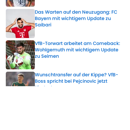
Das Warten auf den Neuzugang: FC
Bayern mit wichtigem Update zu
Saibari
Published by on Invalid Date
VfB-Torwart arbeitet am Comeback:
Wohlgemuth mit wichtigem Update
zu Seimen
Published by on Invalid Date
Wunschtransfer auf der Kippe? VfB-
Boss spricht bei Pejcinovic jetzt
Klartext
Published by on Invalid Date
Mehrere Klubs heiß auf Bayern-Juwel
- Wie reagiert Eberl?
Published by on Invalid Date