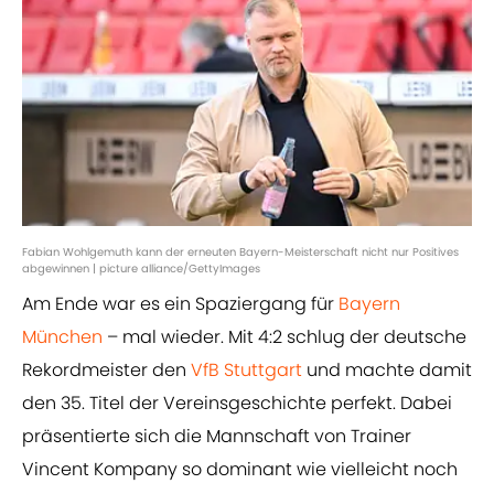
Fabian Wohlgemuth kann der erneuten Bayern-Meisterschaft nicht nur Positives
abgewinnen | picture alliance/GettyImages
Am Ende war es ein Spaziergang für
Bayern
München
– mal wieder. Mit 4:2 schlug der deutsche
Rekordmeister den
VfB Stuttgart
und machte damit
den 35. Titel der Vereinsgeschichte perfekt. Dabei
präsentierte sich die Mannschaft von Trainer
Vincent Kompany so dominant wie vielleicht noch