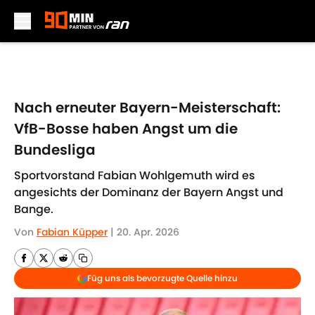
Skip to main content
Nach erneuter Bayern-Meisterschaft:
VfB-Bosse haben Angst um die
Bundesliga
Sportvorstand Fabian Wohlgemuth wird es
angesichts der Dominanz der Bayern Angst und
Bange.
Von
Fabian Küpper
|
20. Apr. 2026
Füg uns als bevorzugte Quelle hinzu