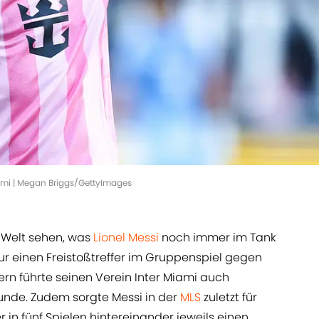
Miami | Megan Briggs/GettyImages
 Welt sehen, was
Lionel Messi
noch immer im Tank
 nur einen Freistoßtreffer im Gruppenspiel gegen
ern führte seinen Verein Inter Miami auch
unde. Zudem sorgte Messi in der
MLS
zuletzt für
in fünf Spielen hintereinander jeweils einen