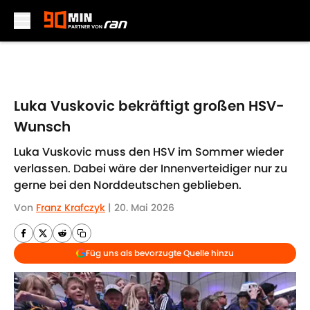
Skip to main content
Luka Vuskovic bekräftigt großen HSV-
Wunsch
Luka Vuskovic muss den HSV im Sommer wieder
verlassen. Dabei wäre der Innenverteidiger nur zu
gerne bei den Norddeutschen geblieben.
Von
Franz Krafczyk
|
20. Mai 2026
Füg uns als bevorzugte Quelle hinzu