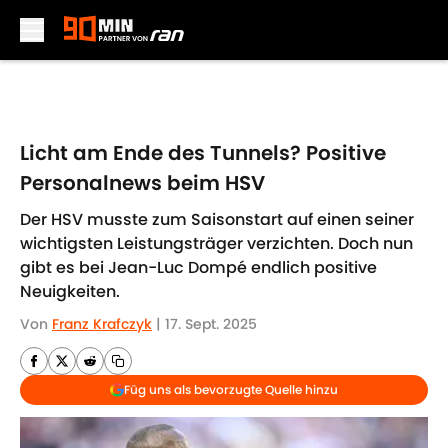
Skip to main content
Licht am Ende des Tunnels? Positive
Personalnews beim HSV
Der HSV musste zum Saisonstart auf einen seiner
wichtigsten Leistungsträger verzichten. Doch nun
gibt es bei Jean-Luc Dompé endlich positive
Neuigkeiten.
Von
Franz Krafczyk
|
17. Sept. 2025
Füg uns als bevorzugte Quelle hinzu