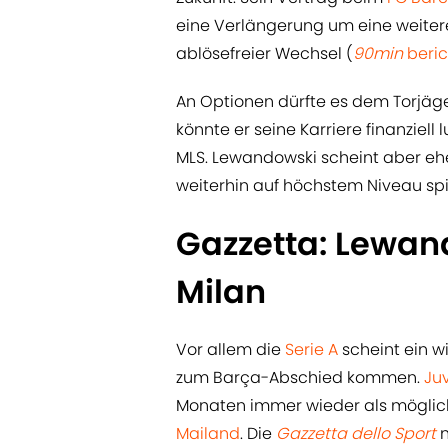
eine Verlängerung um eine weiter
ablösefreier Wechsel (
90min
beric
An Optionen dürfte es dem Torjäge
könnte er seine Karriere finanziell
MLS. Lewandowski scheint aber ehe
weiterhin auf höchstem Niveau spi
Gazzetta: Lewan
Milan
Vor allem die
Serie A
scheint ein w
zum Barça-Abschied kommen.
Ju
Monaten immer wieder als möglic
Mailand
. Die
Gazzetta dello Sport
n