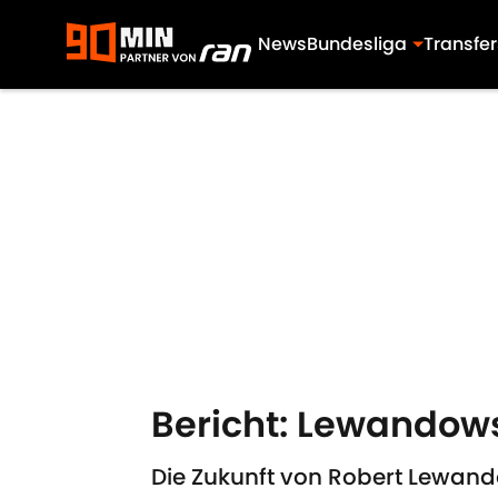
News
Bundesliga
Transfer
Skip to main content
Bericht: Lewandows
Die Zukunft von Robert Lewand