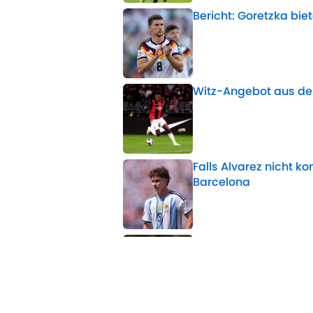
Bericht: Goretzka bie
Published by on Invalid 
Witz-Angebot aus de
Published by on Invalid 
Falls Alvarez nicht 
Barcelona
Published by on Invalid 
Doppelpacker Lewando
Published by on Invalid 