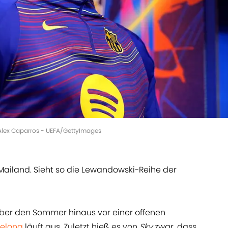
 Alex Caparros - UEFA/GettyImages
ailand. Sieht so die Lewandowski-Reihe der
t über den Sommer hinaus vor einer offenen
celona
läuft aus. Zuletzt hieß es von
Sky
zwar, dass