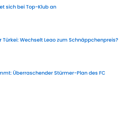
tet sich bei Top-Klub an
Date
r Türkei: Wechselt Leao zum Schnäppchenpreis?
Date
kommt: Überraschender Stürmer-Plan des FC
Date
wski startet in der MLS durch
Date