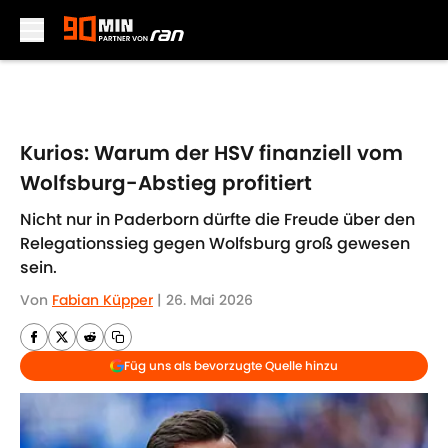
Skip to main content
Kurios: Warum der HSV finanziell vom
Wolfsburg-Abstieg profitiert
Nicht nur in Paderborn dürfte die Freude über den
Relegationssieg gegen Wolfsburg groß gewesen
sein.
Von
Fabian Küpper
|
26. Mai 2026
Füg uns als bevorzugte Quelle hinzu